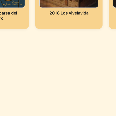
arsa del
2018 Los vivelavida
ro