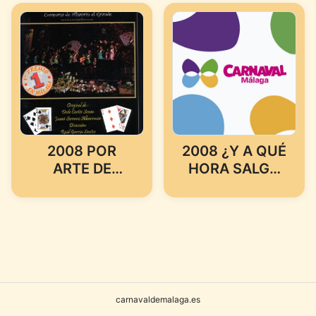
2008 POR
2008 ¿Y A QUÉ
ARTE DE
HORA SALGO
MAGIA
YO?
(COMPARSA
DE ALHAURIN
EL GRANDE)
carnavaldemalaga.es