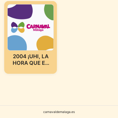
2004 ¡UHI, LA
HORA QUE ES
Y YO CON
ESTOS PELOS!
(MURGA DE
MALAGA)
carnavaldemalaga.es