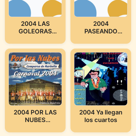
2004 LAS
2004
GOLEORAS
PASEANDO
(MURGA DE
AMORES
ALHAURIN EL
(COMPARSA
GRANDE)
DE MALAGA)
2004 POR LAS
2004 Ya llegan
NUBES
los cuartos
(COMPARSA
DE MARBELLA)