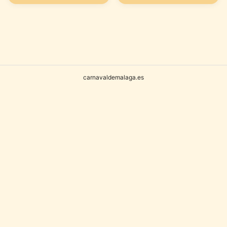
(COMPARSA
DE ALHAURIN
EL GRANDE)
carnavaldemalaga.es